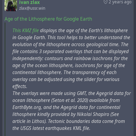
внимание. Табачные компании поспешили
ivan zlax
2 years ago
zlax@ussr.win
выпустить фильтры, чтобы успокоить нервных
In addition, Larin's hypothesis contradicts the well-known
курильщиков и удержать их от массового отказа
Age of the Lithosphere for Google Earth
theory of the
water cycle
in nature, according to which
от курения. Польза для здоровья оказалась
the total amount of water on the Earth does not change,
иллюзорной, но переход на фильтры предотвратил
This KMZ file
displays the age of the Earth's lithosphere
and it constantly circulates by evaporation into the
потенциальную потерю миллионов покупателей.
in Google Earth. This tool helps to better understand the
atmosphere and precipitation. According to the Hydride
"Собственные исследователи отрасли признали,
evolution of the lithosphere across geological time. The
Earth hypothesis, hydrogen released from the interior is
что фильтры не делают сигареты более
file contains 3 separated overlays that can be displayed
oxidized when it reaches the atmosphere and so water is
безопасными", - отмечает Роберт Проктор,
independently: contours and rainbow isochrons for the
formed. As a result, in addition to moisture turnover, so is
историк Стэнфордского университета, чья книга
age of the ocean lithosphere, isochrons for age of the
the continuous formation of water from the Earth's
"Золотой холокост" в 2012 году подробно
continental lithosphere. The transparency of each
interior. This hypothesis explains, inexplicable within the
описывает тактику Big Tobacco. "Ученые Philip
overlay can be adjusted using the slider for various
framework of the generally accepted theory, the non-
Morris в 1963 году признали, что "иллюзия
effects.
drying
sources of some
mountain rivers
, in the absence
фильтрации" была так же важна, как и "факт
The overlays were made using GMT, the Agegrid data for
of glaciers.
фильтрации"".
ocean lithosphere (Seton et al. 2020) available from
EarthByte.org, and the Agegrid data for continental
Vladimir Larin spent many years developing his
Компания Lorillard назвала свою первую сигарету с
lithosphere kindly provided by Nikolai Shapiro (See
hypothesis as part of the academic work of the Geological
фильтром в честь Герберта А. Кента, который в
article in Lithos). Tectonic boundaries data come from
Institute of the USSR Academy of Sciences. Despite the
течение короткого времени был ее президентом, и
the USGS latest earthquakes KML file.
fact that towards the end of his life he withdrew from
агрессивно рекламировала превосходство фильтра