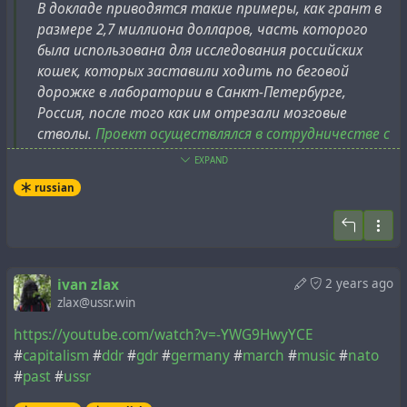
В докладе приводятся такие примеры, как грант в
порнографией.
размере 2,7 миллиона долларов, часть которого
была использована для исследования российских
Видео–интервью, в котором Стил сделал это
кошек, которых заставили ходить по беговой
заявление
было опубликовано здесь
, но позже
дорожке в лаборатории в Санкт-Петербурге,
аккаунт опубликовавший это видео был
Россия, после того как им отрезали мозговые
заблокирован.
стволы.
Проект осуществлялся в сотрудничестве с
российскими учеными
, которые получали
EXPAND
В последующие годы, в связи с делом
Джеффри
финансирование из США.
russian
Эпштейна
, стало известно о тесной связи и
сотрудничестве скандального финансиста с MIT:
Более 477 000 долларов было потрачено на
исследование обезьян-трансгендеров
, в ходе
Новые документы свидетельствуют
о том, что
которого самцов приматов "феминизировали" с
медиа–лаборатория MIT знала о статусе
помощью инъекций женских гормонов. После
ivan zlax
2 years ago
Эпштейна как осужденного сексуального
приема гормонов, биопсии насильственно
zlax@ussr.win
преступника, и что Эпштейн направлял в
феминизированных самцов обезьян были проверены
https://youtube.com/watch?v=-YWG9HwyYCE
лабораторию взносы, значительно превышающие
на предмет того, насколько они восприимчивы к
#
capitalism
#
ddr
#
gdr
#
germany
#
march
#
music
#
nato
суммы, которые MIT признал публично.
заражению СПИДом.
#
past
#
ussr
Критики отмечают, что обезьяны не