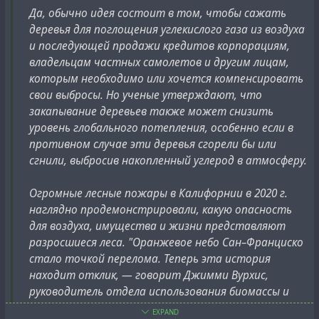
Да, обычно идея состоит в том, чтобы сажать
export.
[1]
The gas field remains unexploited for political
деревья для поглощения углекислого газа из воздуха
and historical reasons; however, when it was first
и последующей продажи кредитов корпорациям,
discovered, media coverage projected it to be a subject
владельцам частных самолетов и другим лицам,
that could offer benefits to both Israelis and
которым необходимо или хочется компенсировать
Palestinians, potentially leading to cooperation and
свои выбросы. Но ученые утверждают, что
negotiation between both parties.[3]
закапывание деревьев также может снизить
уровень глобального потепления, особенно если в
The gas fields that lie under the Mediterranean do not
противном случае эти деревья сгорели бы или
conform to national borders. Lebanon and Egypt
сгнили, выбросив накопленный углерод в атмосферу.
objected to Israel's claims to certain gas fields, and
Israel has tightened ties with Cyprus over gas field
Огромные лесные пожары в Калифорнии в 2020 г.
negotiations. Regionally, the discovery of gas fields has
наглядно продемонстрировали, какую опасность
led to increased tension between these closely placed
для воздуха, имущества и жизни представляют
countries.[3]
разросшиеся леса. "Оранжевое небо Сан–Франциско
стало точкой перелома. Теперь эта история
Maritime law and Israeli occupation of the Palestinian
находит отклик, — говорит Джимми Вурхис,
territories also complicates the question of who owns
руководитель отдела использования биомассы и
the Gaza Marine gas field. Although it is legally under
политики компании Kodama. В этом году
the jurisdiction of the Palestinian Authority as a result of
EXPAND