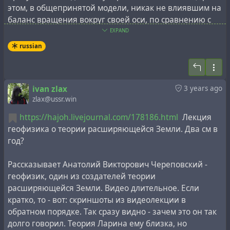
этом, в общепринятой модели, никак не влиявшим на
для врачей, сопровождаемые письмами "Дорогой
баланс вращения вокруг своей оси, по сравнению с
доктор", в которых говорилось о преимуществах
современным), постепенно распавшийся на
EXPAND
этого материала для "пациентов, которым вы
известные сегодня континенты, путём
"расплытия"
были вынуждены посоветовать сократить или
russian
тектонических плит
. При этом, современные данные о
прекратить курение".
рельефе дна океанов, в частности картографирование
срединно-океанических хребтов
, лучше согласуются с
Фильтрующий материал производился на заводах
ivan zlax
3 years ago
моделью расширяющейся Земли
, и в частности,
H&V в Массачусетсе и поставлялся на заводы
zlax@ussr.win
гипотезой Ларина.
Lorillard в Кентукки и Нью-Джерси. Для работников
H&V результаты оказались катастрофическими:
https://hajoh.livejournal.com/178186.html
Лекция
Одна женщина, Элизабет Джейкобс, похоронила
геофизика о теории расширяющейся Земли. Два см в
своего мужа и брата, работников H&V, которые
год?
умерли от мезотелиомы и асбестоза
соответственно. Сама Джейкобс умерла от
Рассказывает Анатолий Викторович Череповский -
мезотелиомы в возрасте 54 лет. Единственный
геофизик, один из создателей теории
известный случай контакта с асбестом произошел
расширяющейся Земли. Видео длительное. Если
во время стирки пыльной рабочей одежды ее мужа.
кратко, то - вот: cкриншоты из видеолекции в
обратном порядке. Так сразу видно - зачем это он так
Завод был "монстром, создающим пыль", - сказал
долго говорил. Теория Ларина ему близка, но
Кроме того, гипотеза Ларина противоречит