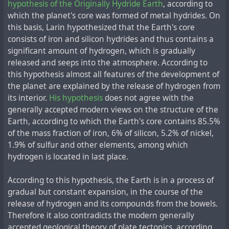
ведущим производителем сигарет в Америке с
hypothesis of the Originally Hydride Earth
, according to
долей рынка около 15 процентов и объемом продаж
which the planet's core was formed of metal hydrides. On
в 2012 году более 6,6 миллиарда долларов.
this basis, Larin hypothesized that the Earth's core
Основанная в 1760 году как P. Lorillard Co., она
consists of iron and silicon hydrides and thus contains a
является одной из старейших непрерывно
significant amount of hydrogen, which is gradually
действующих компаний в стране. Ей также
released and seeps into the atmosphere. According to
принадлежит производитель электронных сигарет
this hypothesis almost all features of the development of
blu eCigs, который недавно создал шумиху
the planet are explained by the release of hydrogen from
благодаря рекламным роликам с участием
its interior.
His hypothesis
does not agree with the
телеведущей Дженни Маккарти и актера Стивена
generally accepted modern views on the structure of the
Дорффа.
Earth, according to which the Earth's core contains 85.5%
of the mass fraction of iron, 6% of silicon, 5.2% of nickel,
1.9% of sulfur and other elements, among which
hydrogen is located in last place.
According to this hypothesis, the Earth is in a process of
gradual but constant expansion, in the course of the
release of hydrogen and its compounds from the bowels.
Therefore it also contradicts the modern generally
accepted geological theory of plate tectonics, according