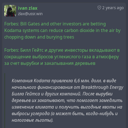
наш народ в Газе имеет права на свои природные
ivan zlax
2 years ago
ресурсы".
zlax@ussr.win
Forbes: Bill Gates and other investors are betting
Kodama systems can reduce carbon dioxide in the air by
chopping down and burying trees
23 years ago, the British oil and gas company
BG Group
Forbes: Билл Гейтс и другие инвесторы вкладывают в
discovered a natural gas field off the coast of the Gaza
сокращение выбросов углекислого газа в атмосферу
Strip
under licence from the Palestinian National
за счет вырубки и закапывания деревьев
Authority
called "
Gaza Marine
". The field was found to
contain enough natural gas to supply the Palestinian
territories with it and also have a surplus for export,
Компания Kodama привлекла 6,6 млн. долл. в виде
which would make the Palestinian territories more
начального финансирования от Breakthrough Energy
energy independent.
Билла Гейтса и других компаний. После вырубки
деревьев их закапывают, что помогает замедлить
Despite many attempts to strike a deal with BG to open
изменение климата и получить выгодные квоты на
the Gaza Marine gas field, it is still unexploited. Two of
выбросы углерода (а может быть, когда–нибудь и
the main parties involved in the negotiations are the
налоговые льготы).
Israel Electric Corporation (IEC) and Egypt, who seek to
convert the natural gas into liquefied natural gas to