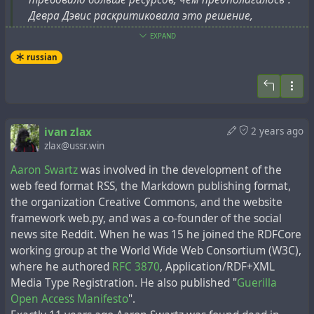
Девра Дэвис раскритиковала это решение,
отметив, что технические трудности не
EXPAND
являются причиной для отказа от изучения того,
russian
что, как оказалось, вызывает рак у животных. "Все,
что, как мы точно знаем, вызывает рак у людей,
будет вызывать его и у животных при адекватном
изучении", - добавила она.
Хотя NTP признала, что в 2019 году разработала
ivan zlax
2 years ago
новую систему изучения воздействия
zlax@ussr.win
радиочастотного излучения (RFR)
, чтобы
Aaron Swartz
was involved in the development of the
уточнить предыдущие выводы, она отменила
web feed format RSS, the Markdown publishing format,
дальнейшие исследования. Эта система изучает
the organization Creative Commons, and the website
только старые устройства 2G и 3G, но не новые
framework web.py, and was a co-founder of the social
технологии 4G или 5G.
news site Reddit. When he was 15 he joined the RDFCore
Дэвис, бывшая советница NTP, сказала, что это
working group at the World Wide Web Consortium (W3C),
помогло применить меньшие по размеру тестовые
where he authored
RFC 3870
, Application/RDF+XML
камеры. Агентству требуются годы для
Media Type Registration. He also published "
Guerilla
планирования исследований, поэтому отказ от
Open Access Manifesto
".
этого проекта "не поддается моему пониманию на