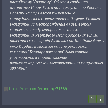
российскому "Газпрому". Об этом сообщило
месторождению в Газе: Морское газовое
агентство Итар–Тасс и подчеркнуло, что Россия и
месторождение будет введено в эксплуатацию в
Палестина стремятся к укреплению
течение 30 месяцев после подписания сделки". А
сотрудничества в энергетической сфере. Помимо
около 5 месяцев назад Рейтерс сообщил
, что:
эксплуатации месторождения в Газе, в этом
контексте предусматривалась также
Израиль дал предварительное согласие на
эксплуатация нефтяного месторождения вблизи
разработку газового месторождения у берегов
палестинского города Рамаллах на Западном берегу
сектора Газа, отметив при этом, что для этого
реки Иордан. В этом же районе российская
потребуется согласование мер безопасности с
компания "Технопромэкспорт" была готова
Палестинской администрацией и соседним
участвовать в строительстве
Египтом.
термоэлектрической электростанции мощностью
200 МВт".
"Мы ждем, когда станет известно, на что именно
согласились израильтяне в деталях. Мы не можем
высказывать свою позицию на основании заявления
в СМИ", - сказал Рейтерс один из палестинских
https://tass.com/economy/715891
чиновников.
Официальный представитель ХАМАСа Исмаил
Рудван заявил Рейтерс: "Мы подтверждаем, что