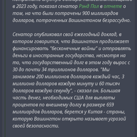
...
в 2023 году, показал сенатор
Рэнд Пол
в
отчете
о
Аарон Шварц был научным сотрудником в Центре
том, на что были потрачены 900 миллиардов
этики Эдмонда Дж. Сафры
, в Гарварде и в Израиле.
долларов, потраченных Вашингтоном безрассудно.
Эта программа была профинансирована Лили
Сафрой (которая дружит с принцем Чарльзом и о
Сенатор опубликовал свой ежегодный доклад, в
связях которых было написано покойным
котором говорится, что Вашингтон продолжает
Домиником Данном в Vanity Fair).
финансировать "бесконечные войны" и отправлять
Эдмонд Сафра был банкиром (который
деньги в иностранные государства, несмотря на
таинственно умер у себя дома в Монако, несмотря
то, что государственный долг в этом году вырос с
на работу службы безопасности миллиардера;
30 до почти 34 триллионов долларов. "Мы
Доминик Данн писал о том, что его убили).
занимаем 200 миллионов долларов каждый час, 3
миллиона долларов каждую минуту и 60 тысяч
долларов каждую секунду", - сказал он. Большая
Подобную информацию
подтверждали и другие
часть денег, необходимых США для выплаты
источники
:
процентов по внешнему долгу в размере 659
миллиардов долларов, берется у Китая - страны,
По словам бывшего агента ЦРУ
Роберта Стила
,
которую Вашингтон открыто называет угрозой
незадолго до своей смерти Шварц взломал
своей безопасности.
компьютеры Массачусетского технологического
института и нашел огромный тайник с детской