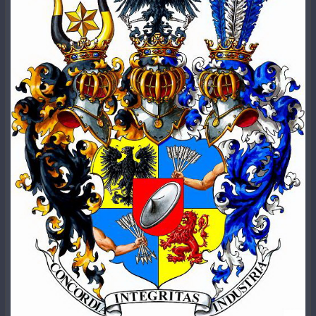
вредном воздействии асбеста". В результате H&V
#
growingearth
#
hydrocarbons
#
hydrogen
#
model
"прекратит ту часть нашей исследовательской
#
nature
#
planet
#
revision
#
water
#
science
#
ussr
программы, которая посвящена фиксации
асбестовых волокон, и направит все внимание
программы на полное устранение асбеста".
Тем не менее, Lorillard продолжала использовать
асбест в своих фильтрах еще 16 месяцев, и еще
несколько месяцев продавала имеющиеся запасы
Kents.
Судебное разбирательство по поводу фильтров -
едва ли не самая большая проблема компании
Lorillard. Почти 90 процентов продаж компании
зависит от популярной ментоловой марки Newport,
а Управление по контролю за продуктами и
лекарствами рассматривает вопрос об
ограничении использования ментола в сигаретах.
Lorillard также сталкивается примерно с 4500