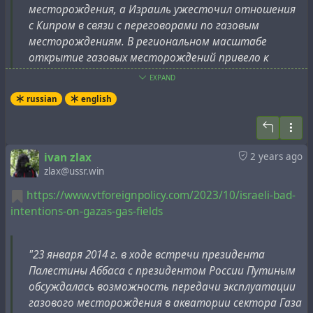
месторождения, а Израиль ужесточил отношения
с Кипром в связи с переговорами по газовым
месторождениям. В региональном масштабе
открытие газовых месторождений привело к
росту напряженности в отношениях между этими
EXPAND
близко расположенными странами[3].
russian
english
Морское право и израильская оккупация
палестинских территорий также осложняют
вопрос о том, кому принадлежит газовое
ivan zlax
2 years ago
месторождение Gaza Marine. Хотя в соответствии
zlax@ussr.win
с соглашениями Осло оно юридически находится
https://www.vtforeignpolicy.com/2023/10/israeli-bad-
под юрисдикцией Палестинской автономии,
intentions-on-gazas-gas-fields
израильские войска препятствуют физическому
доступу палестинцев к шельфу и его ресурсам
[3]
.
"23 января 2014 г. в ходе встречи президента
Палестины Аббаса с президентом России Путиным
Год назад турецкое
информационное агентство
обсуждалась возможность передачи эксплуатации
"Анадолу" сообщило
, что "Палестинцы близки к
газового месторождения в акватории сектора Газа
достижению соглашения с Египтом по газовому