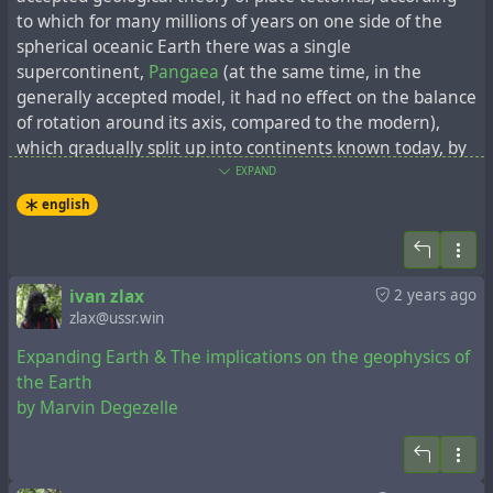
to which for many millions of years on one side of the
spherical oceanic Earth there was a single
supercontinent,
Pangaea
(at the same time, in the
generally accepted model, it had no effect on the balance
of rotation around its axis, compared to the modern),
which gradually split up into continents known today, by
the
"spreading" of tectonic plates
. At the same time,
EXPAND
modern data on the topography of the ocean floor, in
english
particular, the mapping of
mid-ocean ridges
, agree better
with the
model of the expanding Earth
, and in particular,
with the Larin hypothesis.
ivan zlax
2 years ago
zlax@ussr.win
Expanding Earth & The implications on the geophysics of
the Earth
by Marvin Degezelle
Kent был ответом Lorillard на страх перед
здоровьем в начале 1950-х годов, когда связь между
курением и раком легких стала привлекать широкое