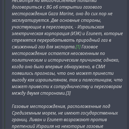
Несмотря на многочисленные попытки
резервуар для омаров и растратил в общей
договориться с BG об открытии газового
Arbeiter, Bauern, fester die Waffen
сложности 170 миллионов долларов, неправильно
месторождения Gaza Marine, оно до сих пор не
Heut' ist das heilige Pflicht
храня протекторы бронемашин, гидравлические
эксплуатируется. Две основные стороны,
Das sind die Verbrecher, Verbrechen beginnen
трансмиссии и турбинные двигатели, говорится в
участвующие в переговорах, - Израильская
Das heut' ihre Waffe zerbricht
отчете.
электрическая корпорация (ИЭК) и Египет, которые
Heut' ist der Sozialismus Weltmacht
стремятся перерабатывать природный газ в
Heut' stehen die Völker nicht mehr allein
сжиженный газ для экспорта.
[1]
Газовое
Drum fester die Einheit, der Kampf wird sich lohnen
месторождение остается неосвоенным по
#
capitalism
#
cats
#
documents
#
gogs
#
money
#
monkey
Dann wird in der Welt immer Frieden sein
политическим и историческим причинам; однако,
#
monkeybusiness
#
research
#
scientism
#
usa
когда оно было впервые обнаружено, в СМИ
Drum fester die Einheit, der Kampf wird sich lohnen
появились прогнозы, что оно может принести
Dann wird in der Welt immer Frieden sein
выгоду как израильтянам, так и палестинцам, что
может привести к сотрудничеству и переговорам
между двумя сторонами.[3]
Газовые месторождения, расположенные под
Средиземным морем, не имеют государственных
границ. Ливан и Египет возражают против
претензий Израиля на некоторые газовые