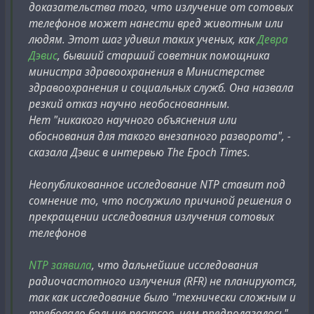
доказательства того, что излучение от сотовых
телефонов может нанести вред животным или
людям. Этот шаг удивил таких ученых, как
Девра
Дэвис
, бывший старший советник помощника
министра здравоохранения в Министерстве
здравоохранения и социальных служб. Она назвала
резкий отказ научно необоснованным.
Нет "никакого научного объяснения или
обоснования для такого внезапного разворота", -
сказала Дэвис в интервью The Epoch Times.
Неопубликованное исследование NTP ставит под
сомнение то, что послужило причиной решения о
прекращении исследования излучения сотовых
телефонов
NTP заявила
, что дальнейшие исследования
радиочастотного излучения (RFR) не планируются,
так как исследование было "технически сложным и
требовало больше ресурсов, чем предполагалось".