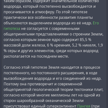
таким образом, содержит значительное количество
Waldorf-Astoria, расхваливая фильтр Micronite как
#
nature
#
planet
#
revision
#
water
#
science
#
ussr
водорода, который постепенно высвобождается и
"величайшую защиту здоровья в истории сигарет".
просачивается в атмосферу. По этой гипотезе
практически все особенности развития планеты
Играя на вере публики в науку и технологии,
объясняются выделением водорода из её недр.
Его
реклама Kent рассказывала гламурную, хотя и
гипотеза
не согласуется с современными
туманную историю о том, как поиски нового
общепринятыми представлениями о строении Земли,
фильтра "закончились на атомной
согласно которым земное ядро содержит 85,5 %
электростанции, где производители KENT нашли
массовой доли железа, 6 % кремния, 5,2 % никеля, 1,9
материал, используемый для фильтрации воздуха
% серы и других элементов, среди которых водород
от микроскопических примесей".
располагается на последнем месте.
"Что такое "Микронит"?" - спрашивала другая
Согласно этой гипотезе Земля находится в процессе
реклама. "Это чистый, беспыльный, абсолютно
постепенного, но постоянного расширения, в ходе
безвредный материал, который настолько
высвобождения водорода и его соединений из недр.
безопасен, настолько эффективен, что
Поэтому она противоречит и современной
используется для фильтрации воздуха в
общепринятой геологической теории тектоники плит,
операционных ведущих больниц".
согласно которой многие миллионы лет на одной из
сторон шарообразной океанической Земли
Маркетинговая акция включала рекламу в
присутствовал единый суперконтинент
Пангея
(при
медицинских журналах и подарочные коробки Kent