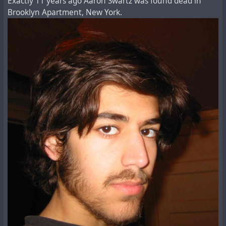
Exactly 11 years ago Aaron Swartz was found dead in
данный момент", учитывая ежедневное
Brooklyn Apartment, New York.
воздействие на миллионы детей, отметила она.
В заявлении, направленном по электронной почте,
NTP подтвердила, что, хотя работа над системой
и сопутствующими исследованиями завершена,
результаты будут опубликованы на сайте
агентства только "после завершения внутренних
проверок". На момент написания статьи
исследование 2019 года остается
неопубликованным.
Однако в 2018 году NTP опубликовала результаты
двухлетних токсикологических исследований,
которые показали "явные доказательства" связи
между излучением мобильных телефонов 2G/3G и
опухолями у самцов крыс.
Последующие
исследования
, проведенные в 2019 году, выявили
повреждения ДНК в клетках мозга, печени и крови
крыс и мышей, подвергшихся воздействию
излучения.