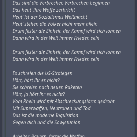
suicide-or-murder_17
Das sind die Verbrecher, Verbrechen beginnen
играли в азартные игры между вариантами с
https://chronicle.su/news/aaron-swartz-was-murdered
Das heut' ihre Waffe zerbricht
низким и высоким риском, показанными на двух
https://www.dailymail.co.uk/news/article-2261840/Aaron-
Heut' ist der Sozialismus Weltmacht
экранах.
Swartz-MIT-surveillance-shot-ruined-tragic-Reddit-
Heut' stehen die Völker nicht mehr allein
founders-life.html
Drum fester die Einheit, der Kampf wird sich lohnen
Правительство также заплатило 33,2 миллиона
Dann wird in der Welt immer Frieden sein
долларов за
создание "Острова обезьян"
- места
#
aaronswartz
#
capitalism
#
creativecommons
#
death
обитания почти 4 000 обезьян, выращенных на
#
government
#
infosec
#
memory
#
mit
#
revision
#
rss
Drum fester die Einheit, der Kampf wird sich lohnen
острове у Южной Каролины для дальнейшего
#
tweedring
#
usa
#
webpy
Dann wird in der Welt immer Frieden sein
использования в лабораторных экспериментах. В
своем докладе Рон Пол называет Энтони Фаучи,
Es schreien die US-Strategen
теперь уже бывшего директора Национального
Hört, hört ihr es nicht?
института инфекционных заболеваний США,
Sie schreien nach neuen Raketen
ответственным за эти исследования.
Hört, ja hört ihr es nicht?
Vom Rhein wird mit Abschreckungslärm gedroht
В своем сообщении в социальной сети X/Twitter
Mit Superwaffen, Neutronen und Tod
сенатор написал: "Банановая республика:
Das ist die moderne Inquisition
Национальные институты здравоохранения
Gegen dich und die Sowjetunion
подписали контракт на 33 миллиона долларов на
создание "Острова обезьян", специально
Arbeiter, Bauern, fester die Waffen
отведенного места обитания обезьян,