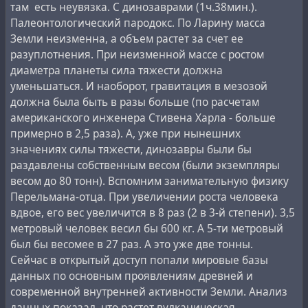
мне Джеймс А. Талкотт, онколог, который был
там есть неувязка. С динозаврами (1ч.38мин.).
общеизвестной
теории круговорота воды в природе
,
соавтором исследования работников фильтра H&V.
Палеонтологический пародокс. По Ларину масса
согласно которой общее количество воды на Земле не
Исследование Талкотта, опубликованное в журнале
Земли неизменна, а объем растет за счет ее
меняется, и она постоянно замкнуто циркулирует
New England Journal of Medicine в 1989 году,
разуплотнения. При неизменной массе с ростом
посредством испарения в атмосферу и выпадения
отслеживало состояние здоровья 33 бывших
диаметра планеты сила тяжести должна
осадков. Согласно гипотезе изначально гидридной
работников завода компании в Западном Гротоне.
уменьшаться. И наоборот, гравитация в мезозой
Земли, водород, выделяющийся из недр, при
К моменту выхода статьи 28 из них умерли - более
должна была быть в разы больше (по расчетам
достижении атмосферы окисляется и так образуется
чем в три раза больше, чем ожидалось, исходя из
американского инженера Стивена Харла - больше
вода. В результате, помимо влагооборота, так же
средней продолжительности жизни - 18 из них от
примерно в 2,5 раза). А, уже при нынешних
происходит и постоянное образование воды из недр
болезней, связанных с асбестом. Четверо из пяти
значениях силы тяжести, динозавры были бы
Земли. Эта гипотеза объясняет, необъяснимые в
оставшихся в живых рабочих также были больны.
раздавлены собственным весом (были экземпляры
рамках общепринятой теории, непересыхающие
Десятки работников Lorillard также умерли от
весом до 80 тонн). Вспомним занимательную физику
истоки некоторых
горных рек
, при отсутствии
мезотелиомы - в судебном деле в Луисвилле 34
Перельмана-отца. При увеличении роста человека
ледников.
жертвы перечислены по инициалам.
вдвое, его вес увеличится в 8 раз (2 в 3-й степени). 3,5
метровый человек весил бы 600 кг. А 5-ти метровый
Владимир Ларин многие годы занимался разработкой
Хотя работники завода, безусловно, подвергались
был бы весомее в 27 раз. А это уже две тонны.
своей гипотезы в рамках академической работы
воздействию, вопрос о том, сколько асбеста
Сейчас в открытый доступ попали мировые базы
Геологического института АН СССР. Несмотря на то,
вдыхали курильщики Кента, является гораздо более
данных по основным проявлениям древней и
что к концу жизни он отошёл от академической
спорным. Внутренние документы
современной внутренней активности Земли. Анализ
деятельности и 20 лет назад зарегистрировал
свидетельствуют о том, что компания Lorillard
данных показал, что растет вулканическая