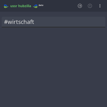
beta
ussr
hubzilla
#wirtschaft