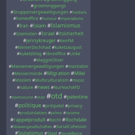
#
groominggangs
#
Gruppenvergewaltigungen
#
hasbara
#
homeoffice
#
humour
#
imperialismo
#
Islamismus
#
Islam
#
Iran
#
Israel
#
itsicherheit
#
Islamisten
#
jennykreuger
#
KenFM
#
kleinerDschihad
#
kuketzaugust
#
kuketzblog
#
libreoffice
#
Linke
#
MaggieOliver
#
Massenvergewaltigungen
#
mastodon
#
Migration
#
Milei
#
Messermorde
#
Moslem
#
Multiculturalism
#
music
#
news
#
nature
#
NurNochAFD
#
otd
#
palestine
#
opensource
#
otan
#
politique
#
pritipatel
#
privacy
#
produitslaitiers
#
pxlmo
#
racisme
#
rappelproduit
#
Rochdale
#
Recht
#
SocialCohesion
#
Sklavengesellschaften
#
Sozialismus
#
Staat
#
Surveillance