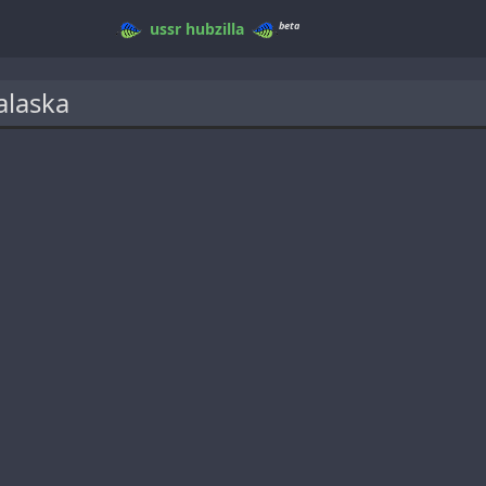
beta
ussr
hubzilla
alaska