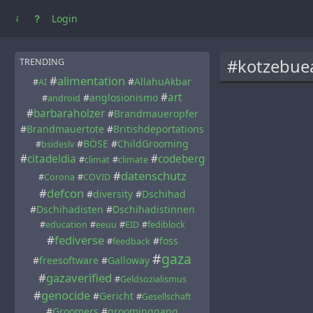
Login
#kotzebue
TRENDING
#
alimentation
#
AllahuAkbar
#
AI
#
art
#
anglosionismo
#
android
#
barbaraholzer
#
Brandmaueropfer
#
Brandmauertote
#
Britishdeportations
#
BÖSE
#
ChildGrooming
#
bsideslv
#
citadeldia
#
codeberg
#
climat
#
climate
#
datenschutz
#
Corona
#
COVID
#
defcon
#
diversity
#
Dschihad
#
Dschihadisten
#
Dschihadistinnen
#
education
#
eeuu
#
EID
#
fediblock
#
fediverse
#
foss
#
feedback
#
gaza
#
freesoftware
#
Galloway
#
gazaverified
#
Geldsozialismus
#
genocide
#
Gericht
#
Gesellschaft
#
Groomers
#
groominggang