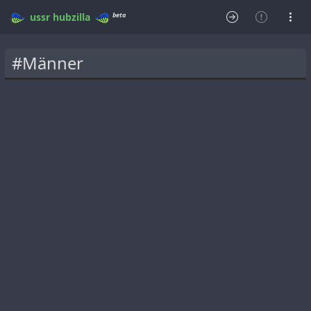
beta
ussr
hubzilla
#Männer