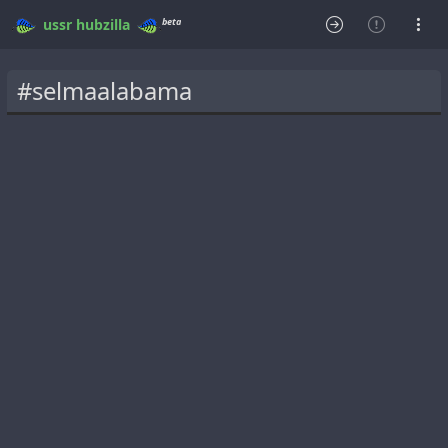
beta
ussr
hubzilla
#selmaalabama