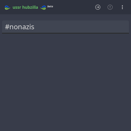
beta
ussr
hubzilla
#nonazis